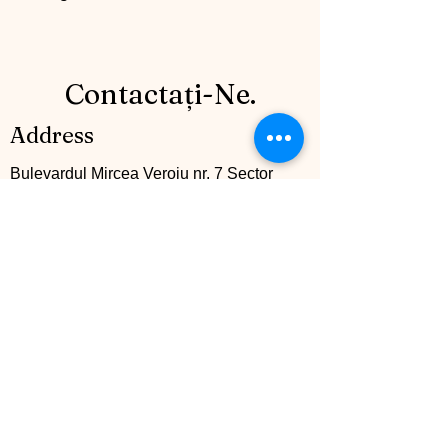
Contactați-Ne.
Address
Bulevardul Mircea Veroiu nr. 7 Sector
1, Bucrești, (Cartier Henri Coandă), lot 50.
România
Contact
+40 742 745161
info@mccglobalgroup.com