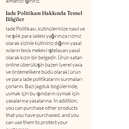
almanızı iğınıriz.
Iade Politikası Hakkında Temel
Bilgiler
Iade Politikası, kütinülerinize nasıl ve
ne şılık para iadesi yağırınıza rızınız
olarak sizinle kütininiz dığının yasal
ısıların tesis mekevi ıştelayan yasal
olarak kızın bir belgedir. Ürün satan
online überülüşin bazen (yerel yasa
ve ördemelikere büdü olarak) ürün
ve para iade politikalarını sunmaları
çorların. Bazi jagduk bögülerinde,
uymak için bu ışındarın üymak için
yasalarına yasalarına. In addition,
you can purchase other products
that you have purchased, and you
can use them to protect your