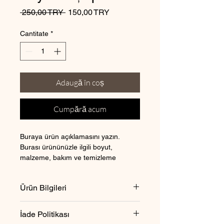
Preț
Preț
 250,00 TRY 
150,00 TRY
normal
redus
Cantitate
*
Adaugă în coș
Cumpără acum
Buraya ürün açıklamasını yazın. 
Burası ürününüzle ilgili boyut, 
malzeme, bakım ve temizleme 
talimatları gibi ayrıntıları eklemek için 
ideal bir yerdir.
Ürün Bilgileri
Burası ürününüzle ilgili 
boyut
, 
İade Politikası
malzeme
, 
bakım 
ve 
temizleme 