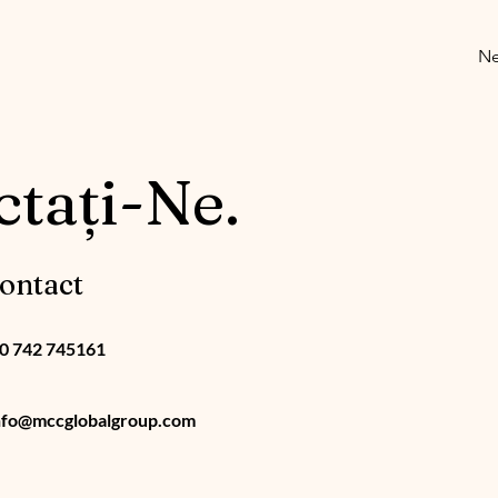
Ne
tați-Ne.
ontact
0 742 745161
nfo@mccglobalgroup.com