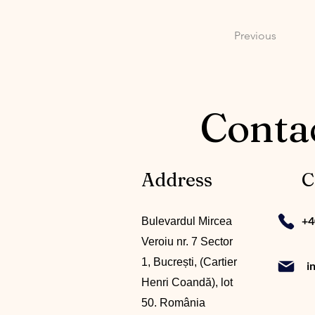
Previous
Contac
Address
C
+4
Bulevardul Mircea
Veroiu nr. 7 Sector
1, Bucrești, (Cartier
i
Henri Coandă), lot
50. România