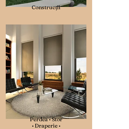
Construcții
Perdea • Stor
• Draperie •