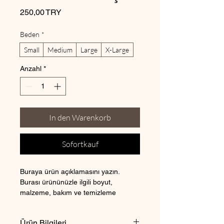
Preis
250,00 TRY
Beden
*
Small
Medium
Large
X-Large
Anzahl
*
In den Warenkorb
Sofortkauf
Buraya ürün açıklamasını yazın. 
Burası ürününüzle ilgili boyut, 
malzeme, bakım ve temizleme 
talimatları gibi ayrıntıları eklemek için 
ideal bir yerdir. 
Ürün Bilgileri