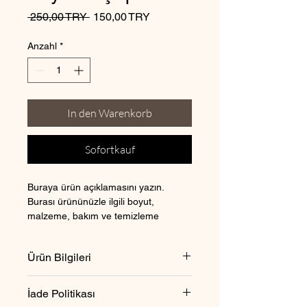
Standardpreis
Sale-
 250,00 TRY 
150,00 TRY
Preis
Anzahl
*
In den Warenkorb
Sofortkauf
Buraya ürün açıklamasını yazın. 
Burası ürününüzle ilgili boyut, 
malzeme, bakım ve temizleme 
talimatları gibi ayrıntıları eklemek için 
ideal bir yerdir.
Ürün Bilgileri
Burası ürününüzle ilgili 
boyut
, 
İade Politikası
malzeme
, 
bakım 
ve 
temizleme 