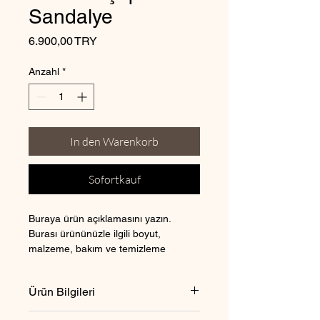
Sandalye
Preis
6.900,00 TRY
Anzahl
*
In den Warenkorb
Sofortkauf
Buraya ürün açıklamasını yazın. 
Burası ürününüzle ilgili boyut, 
malzeme, bakım ve temizleme 
talimatları gibi ayrıntıları eklemek için 
ideal bir yerdir.
Ürün Bilgileri
Burası ürününüzle ilgili 
boyut
, 