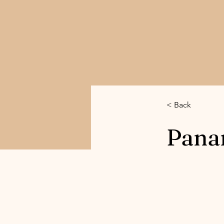
< Back
Pana